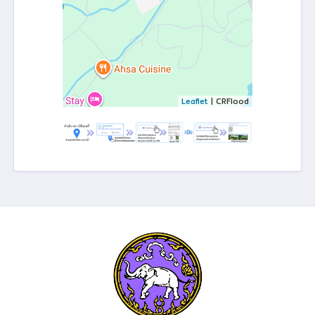
Leaflet
| CRFlood