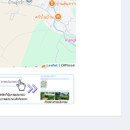
Leaflet
| CRFlood