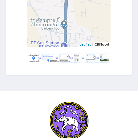
Leaflet
| CRFlood