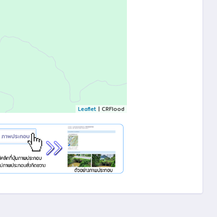
Leaflet
| CRFlood