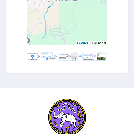
Leaflet
| CRFlood