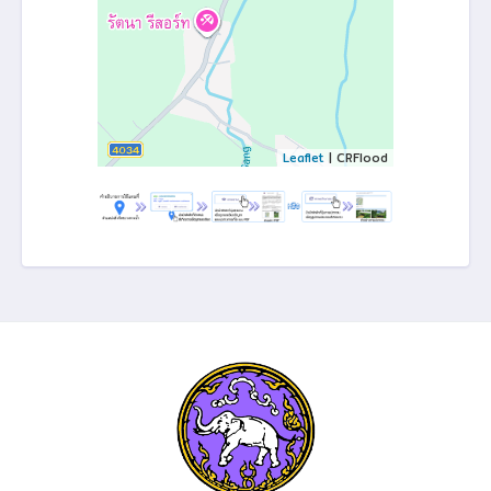
Leaflet
| CRFlood