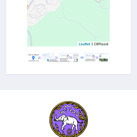
Leaflet
| CRFlood