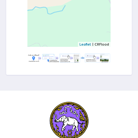
Leaflet
| CRFlood