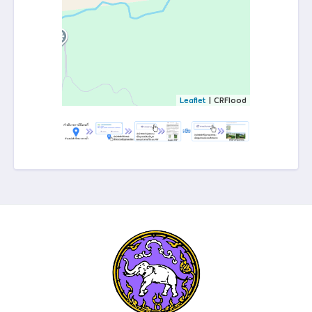
Leaflet
| CRFlood