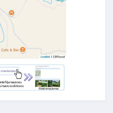
Leaflet
| CRFlood