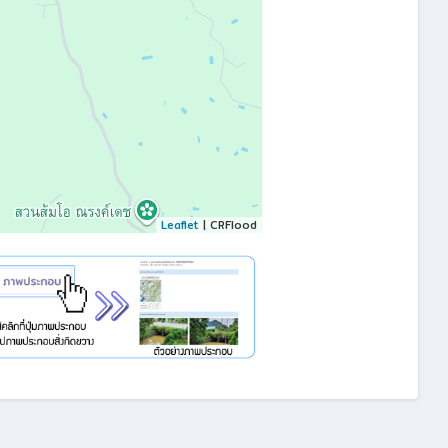
Leaflet
| CRFlood