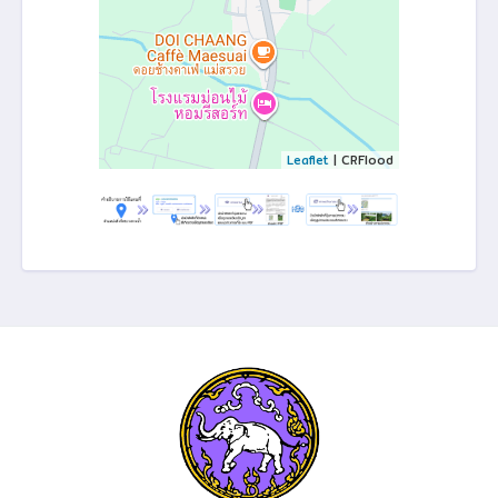
Leaflet
| CRFlood