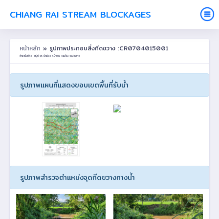
CHIANG RAI STREAM BLOCKAGES
หน้าหลัก
» รูปภาพประกอบสิ่งกีดขวาง :CR0704015001
ตำแหน่งที่ตั้ง : หมู่ที่ 15 ป่าเมี้ยง ต.ป่าซาง อ.แม่จัน จ.เชียงราย
รูปภาพแผนที่แสดงขอบเขตพื้นที่รับน้ำ
รูปภาพสำรวจตำแหน่งจุดกีดขวางทางน้ำ