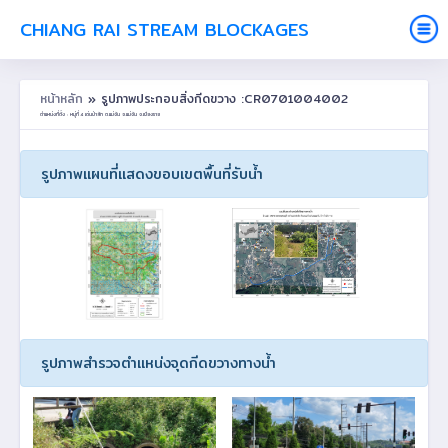
CHIANG RAI STREAM BLOCKAGES
หน้าหลัก
» รูปภาพประกอบสิ่งกีดขวาง :CR0701004002
ตำแหน่งที่ตั้ง : หมู่ที่ 4 เด่นป่าสัก ต.แม่จัน อ.แม่จัน จ.เชียงราย
รูปภาพแผนที่แสดงขอบเขตพื้นที่รับน้ำ
รูปภาพสำรวจตำแหน่งจุดกีดขวางทางน้ำ