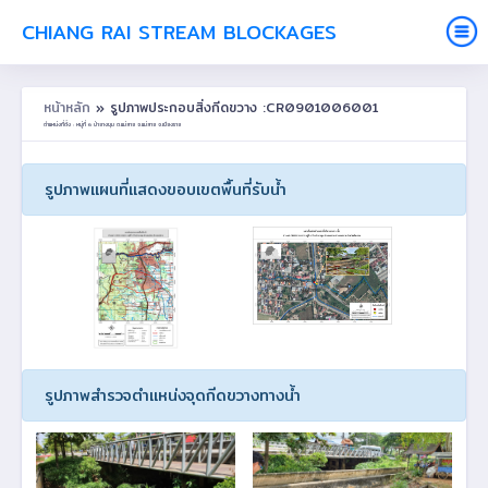
CHIANG RAI STREAM BLOCKAGES
หน้าหลัก
» รูปภาพประกอบสิ่งกีดขวาง :CR0901006001
ตำแหน่งที่ตั้ง : หมู่ที่ 6 ป่ายางชุม ต.แม่สาย อ.แม่สาย จ.เชียงราย
รูปภาพแผนที่แสดงขอบเขตพื้นที่รับน้ำ
รูปภาพสำรวจตำแหน่งจุดกีดขวางทางน้ำ