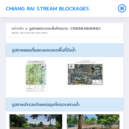
CHIANG RAI STREAM BLOCKAGES
หน้าหลัก
» รูปภาพประกอบสิ่งกีดขวาง :CR0904010002
ตำแหน่งที่ตั้ง : หมู่ที่ 10 จ้องเด่น ต.โป่งผา อ.แม่สาย จ.เชียงราย
รูปภาพแผนที่แสดงขอบเขตพื้นที่รับน้ำ
รูปภาพสำรวจตำแหน่งจุดกีดขวางทางน้ำ