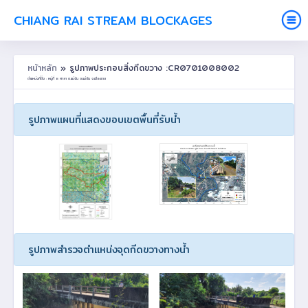
CHIANG RAI STREAM BLOCKAGES
หน้าหลัก
» รูปภาพประกอบสิ่งกีดขวาง :CR0701008002
ตำแหน่งที่ตั้ง : หมู่ที่ 8 ศาลา ต.แม่จัน อ.แม่จัน จ.เชียงราย
รูปภาพแผนที่แสดงขอบเขตพื้นที่รับน้ำ
รูปภาพสำรวจตำแหน่งจุดกีดขวางทางน้ำ