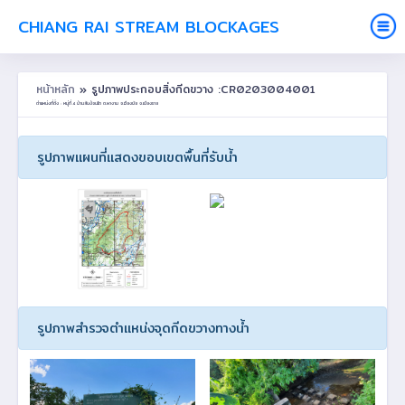
CHIANG RAI STREAM BLOCKAGES
หน้าหลัก
» รูปภาพประกอบสิ่งกีดขวาง :CR0203004001
ตำแหน่งที่ตั้ง : หมู่ที่ 4 บ้านสันง้อนไถ ต.ผางาม อ.เวียงชัย จ.เชียงราย
รูปภาพแผนที่แสดงขอบเขตพื้นที่รับน้ำ
รูปภาพสำรวจตำแหน่งจุดกีดขวางทางน้ำ