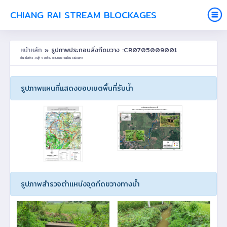
CHIANG RAI STREAM BLOCKAGES
หน้าหลัก
» รูปภาพประกอบสิ่งกีดขวาง :CR0705009001
ตำแหน่งที่ตั้ง : หมู่ที่ 9 นาล้อม ต.สันทราย อ.แม่จัน จ.เชียงราย
รูปภาพแผนที่แสดงขอบเขตพื้นที่รับน้ำ
รูปภาพสำรวจตำแหน่งจุดกีดขวางทางน้ำ