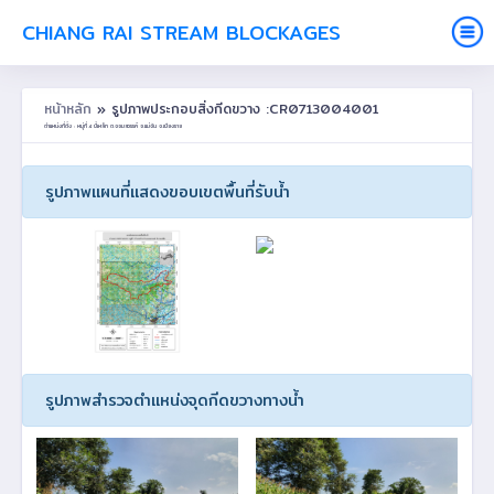
CHIANG RAI STREAM BLOCKAGES
หน้าหลัก
» รูปภาพประกอบสิ่งกีดขวาง :CR0713004001
ตำแหน่งที่ตั้ง : หมู่ที่ 4 ขี้เหล็ก ต.จอมสวรรค์ อ.แม่จัน จ.เชียงราย
รูปภาพแผนที่แสดงขอบเขตพื้นที่รับน้ำ
รูปภาพสำรวจตำแหน่งจุดกีดขวางทางน้ำ