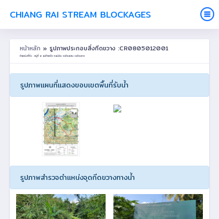
CHIANG RAI STREAM BLOCKAGES
หน้าหลัก
» รูปภาพประกอบสิ่งกีดขวาง :CR0805012001
ตำแหน่งที่ตั้ง : หมู่ที่ 12 แม่คำเหนือ ต.แม่เงิน อ.เชียงแสน จ.เชียงราย
รูปภาพแผนที่แสดงขอบเขตพื้นที่รับน้ำ
รูปภาพสำรวจตำแหน่งจุดกีดขวางทางน้ำ