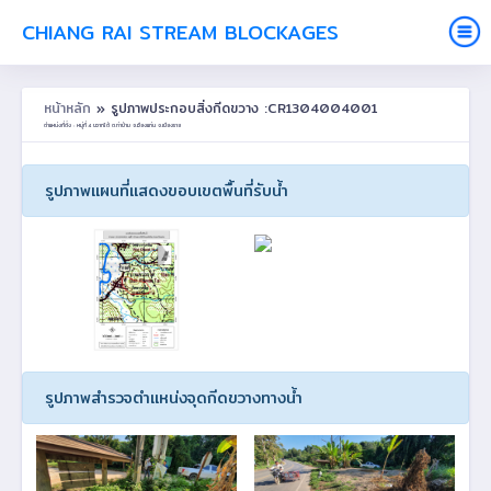
CHIANG RAI STREAM BLOCKAGES
หน้าหลัก
» รูปภาพประกอบสิ่งกีดขวาง :CR1304004001
ตำแหน่งที่ตั้ง : หมู่ที่ 4 ขวากใต้ ต.ท่าข้าม อ.เวียงแก่น จ.เชียงราย
รูปภาพแผนที่แสดงขอบเขตพื้นที่รับน้ำ
รูปภาพสำรวจตำแหน่งจุดกีดขวางทางน้ำ