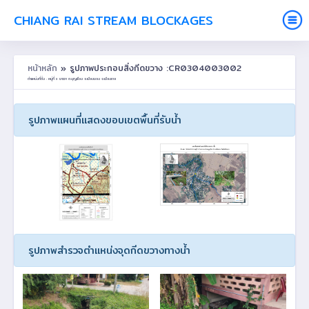
CHIANG RAI STREAM BLOCKAGES
หน้าหลัก
» รูปภาพประกอบสิ่งกีดขวาง :CR0304003002
ตำแหน่งที่ตั้ง : หมู่ที่ 3 ซาววา ต.บุญเรือง อ.เชียงของ จ.เชียงราย
รูปภาพแผนที่แสดงขอบเขตพื้นที่รับน้ำ
รูปภาพสำรวจตำแหน่งจุดกีดขวางทางน้ำ